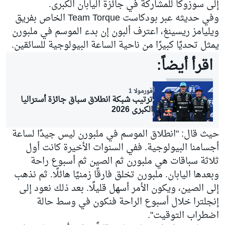
إلى سوزوكا للمشاركة في جائزة اليابان الكبرى.
وفي حديثه عبر بودكاست Team Torque الخاص بفريق
ويليامز ريسينغ، اعترف ألبون إن بدء الموسم في ملبورن
يمثل تحديًا كبيرًا من ناحية الساعة البيولوجية للسائقين.
اقرأ أيضاً:
فورمولا 1
ترتيب شبكة انطلاق سباق جائزة أستراليا
الكبرى 2026
حيث قال: "انطلاق الموسم في ملبورن ليس جيدًا لساعة
أجسامنا البيولوجية. ففي السنوات الأخيرة كانت أول
ثلاثة سباقات هي ملبورن ثم الصين ثم أسبوع راحة
وبعدها اليابان. ملبورن تخلق فارقًا زمنيًا هائلًا. ثم نذهب
إلى الصين، ويكون الأمر أسهل قليلًا. بعد ذلك نعود إلى
إنجلترا خلال أسبوع الراحة فنكون في وسط حالة
اضطراب التوقيت".