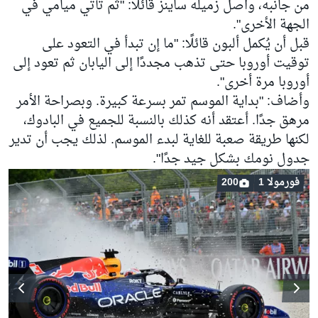
من جانبه، واصل زميله ساينز قائلًا: "ثم تأتي ميامي في
الجهة الأخرى".
قبل أن يُكمل ألبون قائلًا: "ما إن تبدأ في التعود على
توقيت أوروبا حتى تذهب مجددًا إلى اليابان ثم تعود إلى
أوروبا مرة أخرى".
وأضاف: "بداية الموسم تمر بسرعة كبيرة. وبصراحة الأمر
مرهق جدًا. أعتقد أنه كذلك بالنسبة للجميع في البادوك،
لكنها طريقة صعبة للغاية لبدء الموسم. لذلك يجب أن تدير
جدول نومك بشكل جيد جدًا".
فورمولا 1
200