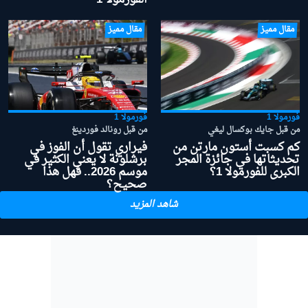
مقال مميز
مقال مميز
فورمولا 1
فورمولا 1
من قبل جايك بوكسال ليغي
من قبل رونالد فوردينغ
كم كسبت أستون مارتن من
فيراري تقول أن الفوز في
تحديثاتها في جائزة المجر
برشلونة لا يعني الكثير في
الكبرى للفورمولا 1؟
موسم 2026.. فهل هذا
صحيح؟
شاهد المزيد