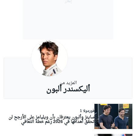
المزيد من
أليكسندر ألبون
فورمولا 1
ساينز وألبون يعترفان بأن ويليامز على الأرجح لن
تحقق أهدافها في 2026 رغم خطة التعافي