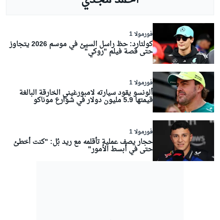
فورمولا 1
كولتارد: حظ راسل السيئ في موسم 2026 يتجاوز
حتى قصة فيلم "روكي"
فورمولا 1
ألونسو يقود سيارته لامبورغيني الخارقة البالغة
قيمتها 5.9 مليون دولار في شوارع موناكو
فورمولا 1
حجار يصف عملية تأقلمه مع ريد بُل: "كنت أخطئ
حتى في أبسط الأمور"