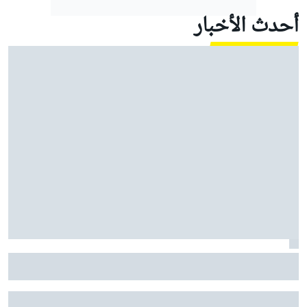
أحدث الأخبار
موتو جي بي: مارتين يقود أبريليا إلى ثلاثية في السباق
القصير مع معاناة ماركيز