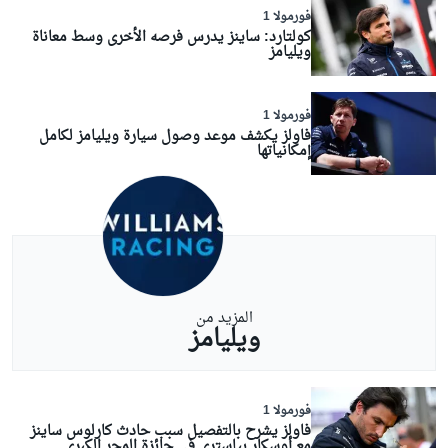
فورمولا 1
كولتارد: ساينز يدرس فرصه الأخرى وسط معاناة
ويليامز
فورمولا 1
فاولز يكشف موعد وصول سيارة ويليامز لكامل
إمكانياتها
المزيد من
ويليامز
فورمولا 1
فاولز يشرح بالتفصيل سبب حادث كارلوس ساينز
مع أوسكار بياستري في جائزة المجر الكبرى