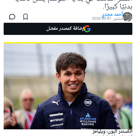
بدنيًا كبيرًا.
أحمد مجدي
منشور:
07-03-2026
إضافة كمصدر مفضل
ألكسندر ألبون، ويليامز