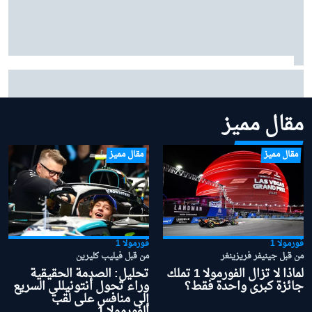
بينوتو يردّ على شائعات ساينز وبياسـتري: "نحن سعداء
بتشكيلتنا الحالية"
مقال مميز
مقال مميز
مقال مميز
فورمولا 1
فورمولا 1
من قبل جينيفر فريزينغر
من قبل فيليب كليرين
لماذا لا تزال الفورمولا 1 تملك
تحليل: الصدمة الحقيقية
جائزة كبرى واحدة فقط؟
وراء تحول أنتونيللي السريع
إلى منافس على لقب
الفورمولا 1