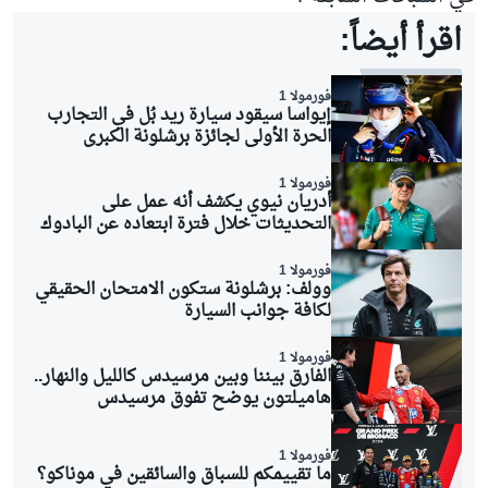
اقرأ أيضاً:
فورمولا 1
إيواسا سيقود سيارة ريد بُل في التجارب
الحرة الأولى لجائزة برشلونة الكبرى
فورمولا 1
أدريان نيوي يكشف أنه عمل على
التحديثات خلال فترة ابتعاده عن البادوك
فورمولا 1
وولف: برشلونة ستكون الامتحان الحقيقي
لكافة جوانب السيارة
فورمولا 1
الفارق بيننا وبين مرسيدس كالليل والنهار..
هاميلتون يوضح تفوق مرسيدس
فورمولا 1
ما تقييمكم للسباق والسائقين في موناكو؟