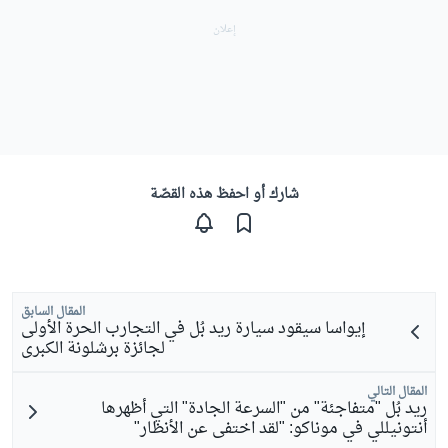
شارك أو احفظ هذه القصّة
المقال السابق
إيواسا سيقود سيارة ريد بُل في التجارب الحرة الأولى
لجائزة برشلونة الكبرى
المقال التالي
ريد بُل "متفاجئة" من "السرعة الجادة" التي أظهرها
أنتونيللي في موناكو: "لقد اختفى عن الأنظار"