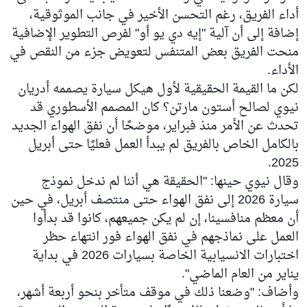
أداء الفريق، رغم التحسن الأخير في جانب الموثوقية،
إضافة إلى أن آلية "إيه دي يو أو" لفرص التطوير الإضافية
منحت الفريق بعض المتنفس لتعويض جزء من النقص في
الأداء.
لكن ما القيمة الحقيقية لأول هيكل سيارة يصممه أدريان
نيوي لصالح أستون مارتن؟ كان المصمم الأسطوري قد
تحدث عن الأمر منذ فبراير، موضحًا أن نفق الهواء الجديد
بالكامل الخاص بالفريق لم يبدأ العمل فعليًا حتى أبريل
2025.
وقال نيوي حينها: "الحقيقة هي أننا لم ندخل نموذج
سيارة 2026 إلى نفق الهواء حتى منتصف أبريل، في حين
أن معظم منافسينا، إن لم يكن جميعهم، كانوا قد بدأوا
العمل على نماذجهم في نفق الهواء فور انتهاء حظر
اختبارات الانسيابية الخاصة بسيارات 2026 في بداية
يناير من العام الماضي".
وأضاف: "وضعنا ذلك في موقف متأخر بنحو أربعة أشهر،