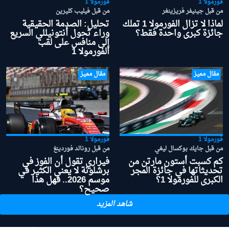
فورمولا 1
فورمولا 1
من قبل جينيفر فريزينغر
من قبل فيليب كليرين
لماذا لا تزال الفورمولا 1 تملك
تحليل: الصدمة الحقيقية
جائزة كبرى واحدة فقط؟
وراء تحول أنتونيللي السريع
إلى منافس على لقب
الفورمولا 1
مقال مميز
مقال مميز
فورمولا 1
فورمولا 1
من قبل جايك بوكسال ليغي
من قبل رونالد فوردينغ
كم كسبت أستون مارتن من
فيراري تقول أن الفوز في
تحديثاتها في جائزة المجر
برشلونة لا يعني الكثير في
الكبرى للفورمولا 1؟
موسم 2026.. فهل هذا
صحيح؟
شاهد المزيد