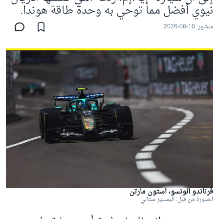
نيوي أفضل مما توحي به وحدة طاقة هوندا.
منشور:
10-06-2026
فرناندو ألونسو، أستون مارتن
الصورة من قبل: أليستير ستالي