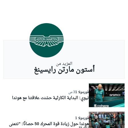
المزيد من
أستون مارتن رايسينغ
فورمولا 1
3 س
نيوي: البداية الكارثية حسّنت علاقتنا مع هوندا
فورمولا 1
هوندا حول زيادة قوة المحرك 50 حصانًا: "نتمنى