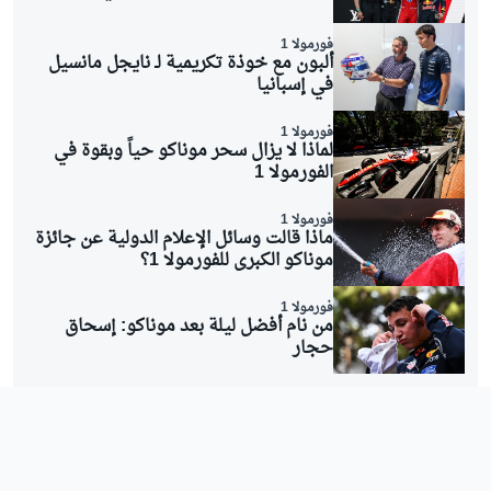
فورمولا 1
ألبون مع خوذة تكريمية لـ نايجل مانسيل
في إسبانيا
فورمولا 1
لماذا لا يزال سحر موناكو حياً وبقوة في
الفورمولا 1
فورمولا 1
ماذا قالت وسائل الإعلام الدولية عن جائزة
موناكو الكبرى للفورمولا 1؟
فورمولا 1
من نام أفضل ليلة بعد موناكو: إسحاق
حجار