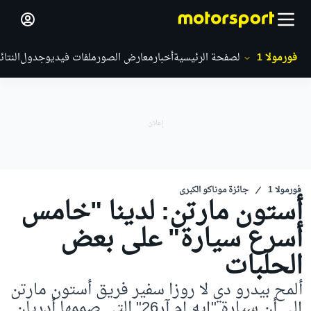
فورمولا 1
الصفحة الرئيسية
أخبار
معارض الصور
ملفات فيديو
جدول
النتائ
فورمولا 1
جائزة موناكو الكبرى
أستون مارتن: لدينا "خامس
أسرع سيارة" على بعض
الحلبات
ألمح بيدرو دي لا روزا سفير فريق أستون مارتن
إلى أن سيارة "إيه.إم.آر26" التي صممها أدريان