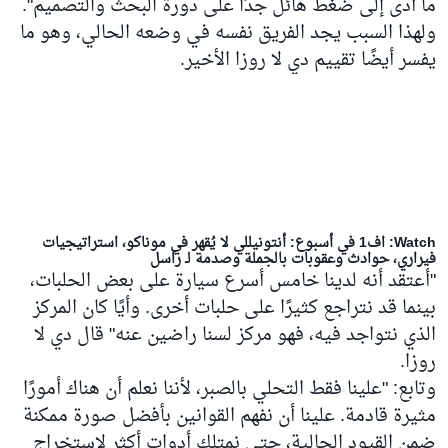
ما أدى إلى ضغط هائل جدًا على دورة البحث والتصميم".
ولهذا السبب يجد الفريق نفسه في وضعه الحالي، وهو ما
يفسر أيضًا تقييم دي لا روزا الأخير.
Watch: اف1 في أسبوع: أنتونيللي لا يُقهر في موناكو، استراتيجيات
فيراري، حوادث وعقوبات بالجملة وصدمة لـ راسل
"أعتقد أنه لدينا خامس أسرع سيارة على بعض الحلبات،
بينما قد نتراجع كثيرًا على حلبات أخرى. وأيًا كان المركز
الذي نتواجد فيه، فهو مركز لسنا راضين عنه" قال دي لا
روزا.
وتابع: "علينا فقط التحلي بالصبر، لأننا نعلم أن هناك أمورًا
مثيرة قادمة. علينا أن نفهم القوانين بأفضل صورة ممكنة
ضمن القيود الحالية، حتى نمتلك أدوات أكثر لاستخراج