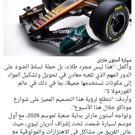
سيارة أستون مارتن
وأكمل: "هذا ليس مجرد طلاء، بل حملة تسلط الضوء على
الدور المهم الذي تلعبه معادن في تحويل وتشكيل المواد
إلى مكونات نستخدمها جميعًا، بما في ذلك في عالم
الفورمولا 1".
وأردف: "نتطلع لرؤية هذا التصميم المميز على شوارع
موناكو خلال هذا الأسبوع".
وتواجه أستون مارتن بداية صعبة لموسم 2026، مع أول
موسم لسيارة صُممت تحت إشراف أدريان نيوي، حيث
عانى الفريق من مشاكل في الاهتزازات والموثوقية مع