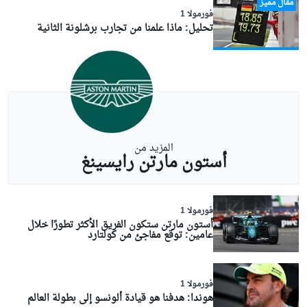
مقال مميز
فورمولا 1
تحليل: ماذا علمنا من تجارب برشلونة الثانية
المزيد من
أستون مارتن رايسينغ
فورمولا 1
أستون مارتن ستكون الفريق الأكثر تطورًا خلال
عامين: توقع مفاجئ من كولتارد
فورمولا 1
هوندا: هدفنا هو قيادة ألونسو إلى بطولة العالم