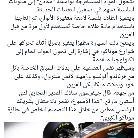
تتحول المواد المستخرجة بواسطة "معادن" إلى مكونات
أساسية تسهم في تشغيل التقنيات الحديثة.
ويتميز الطلاء بلمسة لامعة متغيرة الألوان، تم إنتاجها
باستخدام مادة طلاء خاصة تُستخدم لأول مرة من قبل
الفريق.
ويمنح ذلك السيارة مظهرًا يتغير بصريًا أثناء تحركها على
شوارع موناكو، في إشارة إلى تحول المواد الخام إلى
تكنولوجيا متقدمة.
وسيظهر نفس التصميم على بدلات السباق الخاصة بكل
من
فرناندو ألونسو
وزميله
لانس سترول
، وكذلك على
خوذ وبدلات ميكانيكي الفريق.
من جهته، قال جيفرسون سلاك، المدير التجاري لدى
أستون مارتن: "هذا الأسبوع، نفخر بالاحتفال بشريكنا
الرئيسي معادن من خلال هذا التصميم الخاص في جائزة
موناكو الكبرى".