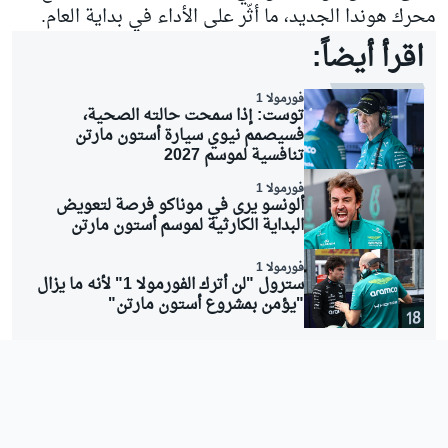
محرك هوندا الجديد، ما أثّر على الأداء في بداية العام.
اقرأ أيضاً:
فورمولا 1
توست: إذا سمحت حالته الصحية،
فسيصمم نيوي سيارة أستون مارتن
تنافسية لموسم 2027
فورمولا 1
ألونسو يرى في موناكو فرصة لتعويض
البداية الكارثية لموسم أستون مارتن
فورمولا 1
سترول "لن أترك الفورمولا 1" لأنه ما يزال
"يؤمن بمشروع أستون مارتن"