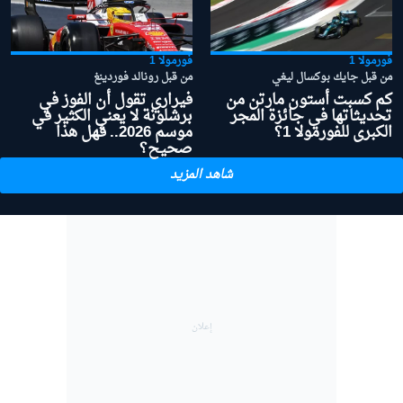
فورمولا 1
فورمولا 1
من قبل جايك بوكسال ليغي
من قبل رونالد فوردينغ
كم كسبت أستون مارتن من
فيراري تقول أن الفوز في
تحديثاتها في جائزة المجر
برشلونة لا يعني الكثير في
الكبرى للفورمولا 1؟
موسم 2026.. فهل هذا
صحيح؟
شاهد المزيد