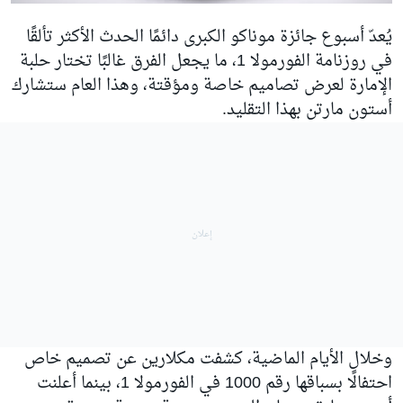
يُعدّ أسبوع جائزة موناكو الكبرى دائمًا الحدث الأكثر تألقًا
في روزنامة الفورمولا 1، ما يجعل الفرق غالبًا تختار حلبة
الإمارة لعرض تصاميم خاصة ومؤقتة، وهذا العام ستشارك
أستون مارتن بهذا التقليد.
وخلال الأيام الماضية، كشفت
مكلارين
عن تصميم خاص
احتفالًا بسباقها رقم 1000 في الفورمولا 1، بينما أعلنت