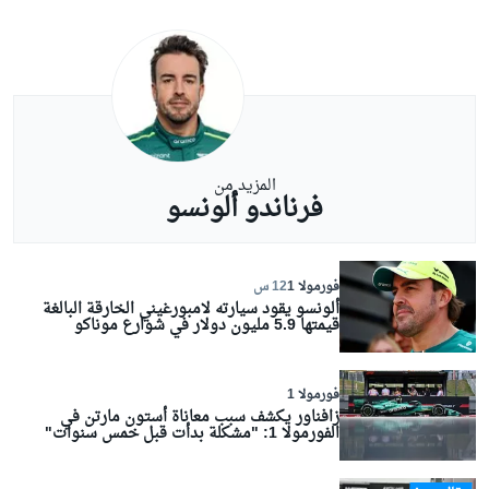
المزيد من
فرناندو ألونسو
فورمولا 1
12 س
ألونسو يقود سيارته لامبورغيني الخارقة البالغة
قيمتها 5.9 مليون دولار في شوارع موناكو
فورمولا 1
زافناور يكشف سبب معاناة أستون مارتن في
الفورمولا 1: "مشكلة بدأت قبل خمس سنوات"