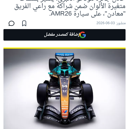
متغيرة الألوان ضمن شراكة مع راعي الفريق
"معادن"، على سيارة AMR26.
منشور:
03-06-2026
إضافة كمصدر مفضل