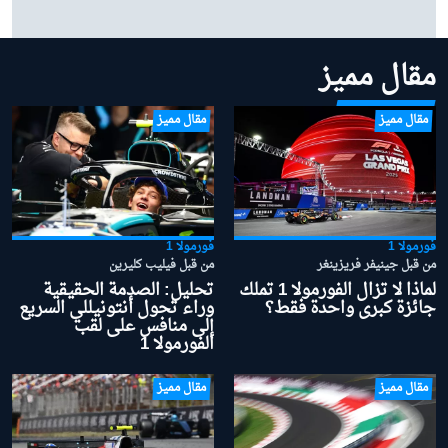
مرسيدس: "من المبكر جدًا" منح الأفضلية لأنتونيللي في
صراع لقب 2026
مقال مميز
مقال مميز
مقال مميز
فورمولا 1
فورمولا 1
من قبل جينيفر فريزينغر
من قبل فيليب كليرين
لماذا لا تزال الفورمولا 1 تملك
تحليل: الصدمة الحقيقية
جائزة كبرى واحدة فقط؟
وراء تحول أنتونيللي السريع
إلى منافس على لقب
الفورمولا 1
مقال مميز
مقال مميز