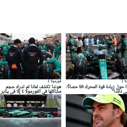
 1
فورمولا 1
هوندا حول زيادة قوة المحرك 50 حصانًا:
هوندا تكشف لماذا لم تدرك حجم
نى ذلك!"
مشاكلها في الفورمولا 1 إلا في يناير