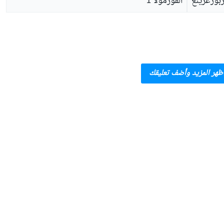
بورغرينغ
الفورمولا 1
ظهر المزيد وأضف تعليقك