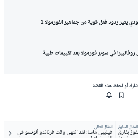
دي يثير ردود فعل قوية من جماهير الفورمولا 1
 روفانبيرا في سوبر فورمولا بعد تقييمات طبية
ارك أو احفظ هذه القصّة
المقال السابق
المقال التالي
وز بفارق
فيليبي ماسا: لقد انتهى وقت فرناندو ألونسو في