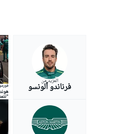
بطولات أخرى
المزيد من
فرناندو ألونسو
فورمولا
"نتم