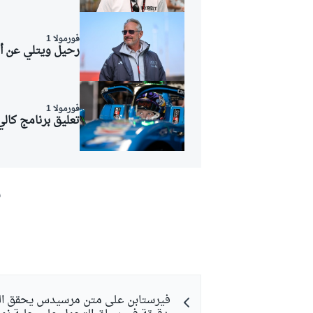
فورمولا 1
رحيل ويتلي عن أو
فورمولا 1
تعليق برنامج كالي
ش
فيرستابن على متن مرسيدس يحقق الف