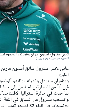
دبليو آر سي
لانس سترول، أستون مارتن وفرناندو ألونسو، أست
الصورة من قبل: دوم جيبونز
عانى لانس سترول سائق أستون مارتن م
الكبرى.
ورغم أن سترول وزميله فرناندو ألونسو ت
فإن أياً من السيارتين لم تصل إلى خط ا
لما حدث في جائزة أستراليا الافتتاحية.
وانسحب سترول من السباق في اللفة الت
للانسحاب في اللفة 32 نتيجة تنميل في يديه وقدميه بسبب الاهتزازات الناتجة عن بطارية هوندا.