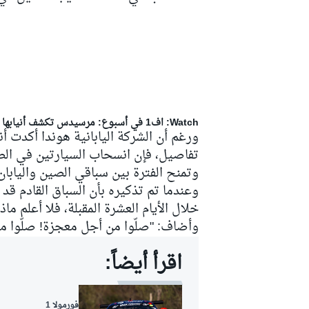
سباقات التحمّل
Watch: اف1 في أسبوع: مرسيدس تكشف أنيابها وفيراري تحاول الضغط.. موسم كارثي لـ فيرستابن وتقلبات أستون مارتن!
ورغم أن الشركة اليابانية هوندا أكدت 
تفاصيل، فإن انسحاب السيارتين في الص
وتمنح الفترة بين سباقي الصين واليابان
وعندما تم تذكيره بأن السباق القادم قد
خلال الأيام العشرة المقبلة، فلا أعلم ما
وأضاف: "صلّوا من أجل معجزة! صلّوا م
اقرأ أيضاً:
فورمولا 1