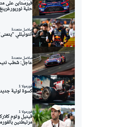
فيرستابن على مت
حلبة نوربورغرينغ
سلاسل متعددة
أنتونيللي "يتمن
سلاسل متعددة
عاجل: شطب نتيجة
فورمولا 1
كسوة لونية جديدة 
رالي
فورمولا 1
فيتيل وتوم كلارك
مرتبطتين بالفورمول