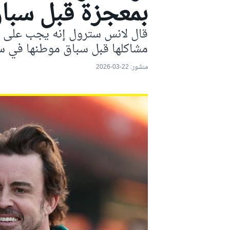
بمعجزة قبل سباق 
موتو جي بي
قال لانس سترول إنه يجب على ال
مشاكلها قبل سباق موطنها في س
منشور:
22-03-2026
فورمولا إي