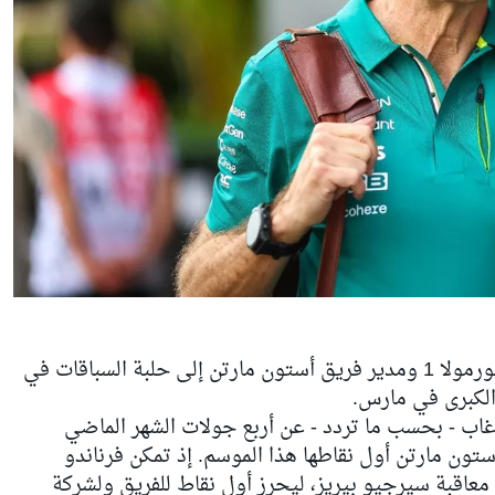
عاد أدريان نيوي المصمم العبقري في الفورمولا 1 ومدير فريق أستون مارتن إلى حلبة السباقات في
ا الكبرى في مارس.
الغ من العمر 67 عامًا، قد غاب - بحسب ما تردد - عن أربع جولات الشهر الماضي
ون مارتن أول نقاطها هذا الموسم. إذ تمكن فرناندو
د معاقبة سيرجيو بيريز، ليحرز أول نقاط للفريق ولشركة