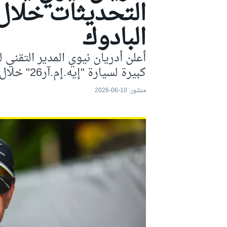
التحديثات خلال 
موتو جي بي
البادوك
أعلن أدريان نيوي المدير التقني
كبيرة لسيارة "إيه.إم.آر26" خلال فترة ابتعاده عن حلبة سباقات الفورمولا 1.
منشور:
10-06-2026
فورمولا إي