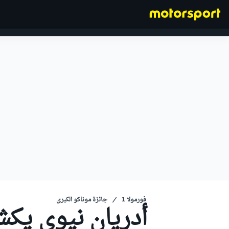
فورمولا 1
فورمولا 1
جائزة موناكو الكبرى
أدريان نيوي يك