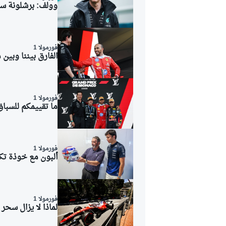
وولف: برشلونة ست
فورمولا 1
الفارق بيننا وبي
فورمولا 1
ما تقييمكم للسباق
فورمولا 1
ألبون مع خوذة تكر
فورمولا 1
لماذا لا يزال سحر 