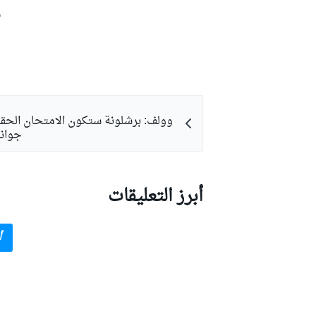
ش
بطولات أخرى
وولف: برشلونة ستكون الامتحان الحقي
جوانب
أبرز التعليقات
أ