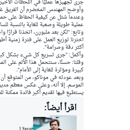
جرى تجهيزها عمليًا في اللحظات الأخير
وأوضح المهندس المخضرم أن الفريق غيّر
وعندما سُئل عن كيفية الحفاظ على حماس
عملية طويلة وصعبة للغاية بالنسبة للسائ
وتابع: "لكن بعد ملبورن، اتخذنا قرارًا 
اخترنا توزيع العمل على فترة زمنية أط
أكثر دقة وصرامة".
وأكمل: "جرى تسريع كل شيء بشكل كبير ل
وقلنا: حسنًا، سنتحمل هذا الألم على ا
كبيرة ومؤثرة للغاية إلى الأمام".
وبعد عودته في موناكو، من المتوقع أن
الموسم. إلا أنه، وعلى عكس معظم مديري
يستطيع فيها تقديم أكبر فائدة ممكنة لل
اقرأ أيضاً:
رالي
فورمولا 1