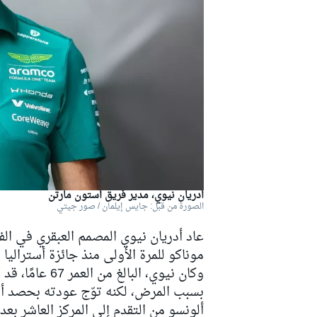
دبليو آر سي
أدريان نيوي، مدير فريق أستون مارتن
الصورة من قبل: جايس إيلمان / صور جيتي
موناكو للمرة الأولى منذ جائزة أسترالي
وكان نيوي، الب
بسبب المرض، لكنه توّج عودته بحصد أست
ألونسو من التقدم إلى المركز العاشر بع