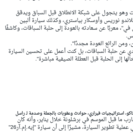
ت وهو يتجول على شبكة الانطلاق قبل السباق ويدقق
لاندو نوريس وأوسكار بياستري، وكذلك سيارة ألبين
ة ببيير غاسلي، إلى قناة "إف1 تي في"، معربًا عن سعادته بالعودة إلى حلبة السباقات، وكاشفًا
يس.
ومن الرائع العودة مجددًا".
ادي عن حلبة السباقات، بل كنت أعمل على تحسين السيارة
ا إلى الحلبة قبل العطلة الصيفية مباشرة".
رب ما قبل الموسم في برشلونة خلال يناير، وأنه كان
متأخرًا بنحو أربعة أشهر عن منافسيه في عملية تطوير السيارة، مشيرًا إلى أن سيارة "إيه.إم.آر26"