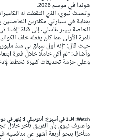
هوندا في موسم 2026.
وتحدث نيوي، الذي التقطت له الكاميرا
بعناية في سيارتي مكلارين الخاصتين ب
الخاص
سباقات التحمّل
للمرة الأولى عما كان يفعله خلف الكوال
حيث قال: "إنه أول سباق لي منذ ملبورن، 
وأضاف: "لم أكن خاملًا خلال فترة ابتع
وعلى حزمة تحديثات كبيرة نخطط لإدخاله
Watch: اف1 في أسبوع: أنتونيللي لا يُقهر في موناكو، استراتيجيات فيراري، حوادث وعقوبات بالجملة وصدمة لـ راسل
واعترف نيوي بأن الفريق تأخر خلال تجا