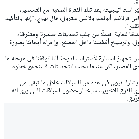
ة.
 استراتيجيته بعد تلك الفترة الصعبة من التحضير،
 فرناندو ألونسو ولانس سترول، قال نيوي: "إنها بالتأكيد
قين".
واضحًا للغاية. فبدلًا من جلب تحديثات صغيرة ومتفرقة،
ول، وترسيخ أنظمتنا داخل المصنع، وإجراء أبحاثنا بصورة
تجهيز السيارة لأستراليا، لدرجة أننا توقفنا في مرحلة ما
لمدى القصير، لكن عندما نجلب التحديثات فسنحقق خطوة
 يشارك نيوي في عدد من السباقات خلال ما تبقى من
 الفرق الآخرين، سيختار حضور السباقات التي يرى أنه
فريق.