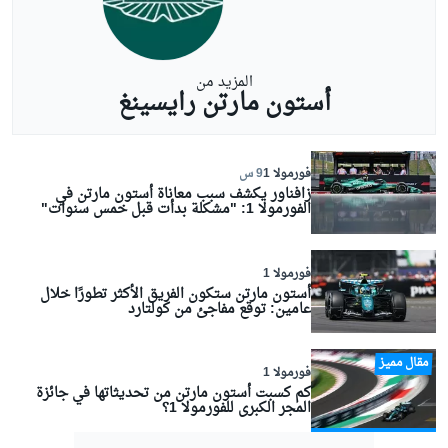
المزيد من
أستون مارتن رايسينغ
فورمولا 1
9 س
زافناور يكشف سبب معاناة أستون مارتن في
الفورمولا 1: "مشكلة بدأت قبل خمس سنوات"
فورمولا 1
أستون مارتن ستكون الفريق الأكثر تطورًا خلال
عامين: توقع مفاجئ من كولتارد
مقال مميز
فورمولا 1
كم كسبت أستون مارتن من تحديثاتها في جائزة
المجر الكبرى للفورمولا 1؟