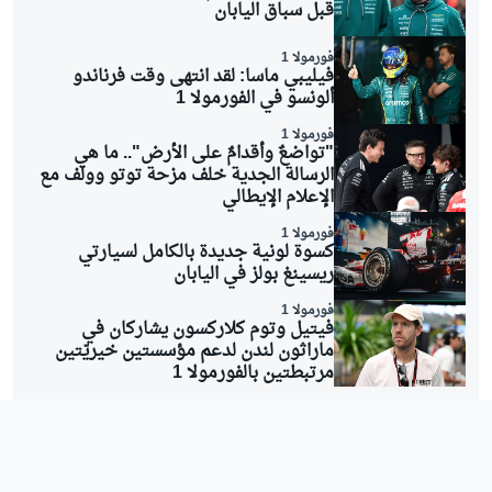
قبل سباق اليابان
فورمولا 1
فيليبي ماسا: لقد انتهى وقت فرناندو
ألونسو في الفورمولا 1
فورمولا 1
"تواضعٌ وأقدامٌ على الأرض".. ما هي
الرسالة الجدية خلف مزحة توتو وولف مع
الإعلام الإيطالي
فورمولا 1
كسوة لونية جديدة بالكامل لسيارتي
ريسينغ بولز في اليابان
فورمولا 1
فيتيل وتوم كلاركسون يشاركان في
ماراثون لندن لدعم مؤسستين خيريّتين
مرتبطتين بالفورمولا 1