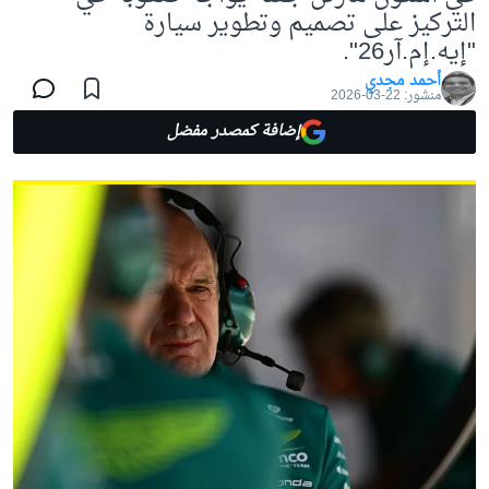
التركيز على تصميم وتطوير سيارة
"إيه.إم.آر26".
أحمد مجدي
منشور:
22-03-2026
إضافة كمصدر مفضل