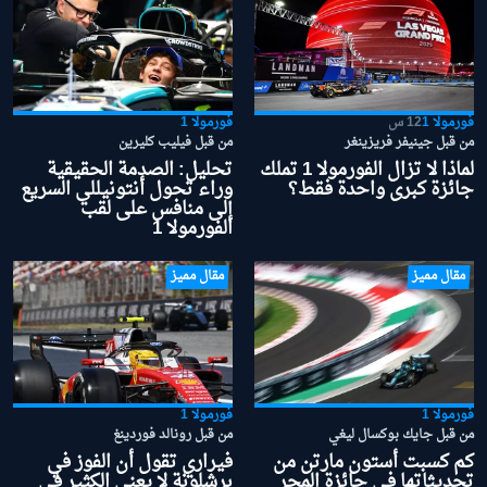
فورمولا 1
12 س
فورمولا 1
من قبل جينيفر فريزينغر
من قبل فيليب كليرين
لماذا لا تزال الفورمولا 1 تملك
تحليل: الصدمة الحقيقية
جائزة كبرى واحدة فقط؟
وراء تحول أنتونيللي السريع
إلى منافس على لقب
الفورمولا 1
مقال مميز
مقال مميز
فورمولا 1
فورمولا 1
من قبل جايك بوكسال ليغي
من قبل رونالد فوردينغ
كم كسبت أستون مارتن من
فيراري تقول أن الفوز في
تحديثاتها في جائزة المجر
برشلونة لا يعني الكثير في