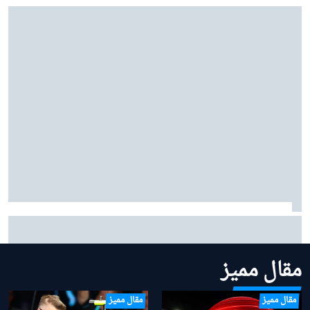
سائق سابق ينتقد "فيا" لعدم تحركها مبكرًا بشأن قوانين
الفورمولا 1 لموسم 2026
مقال مميز
مقال مميز
مقال مميز