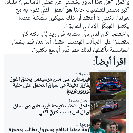
وأكمل: "هل هذا الدور يشتتني عن عملي الأساسي؟ قليلًا.
أكبر مصدر للتشتيت حاليًا هو العمل الذي نقوم به مع
هوندا. لكنني لا أعتقد أن ذلك سيكون مشكلة عندما
يكتمل الهيكل الإداري للفريق".
واختتم: "كان لدي دور مشابه في ريد بُل، لكنه كان
مقتصرًا على الجانب الهندسي فقط. أما هنا، فهو يشمل
المؤسسة بأكملها، لذلك فهو دور أوسع بكثير".
اقرأ أيضاً:
فورمولا 1
فيرستابن على متن مرسيدس يحقق الفوز
بفارق دقيقة في سباق التحمل على حلبة
نوربورغرينغ
سلاسل متعددة
عاجل: شطب نتيجة فيرستابن من سباق
ان.ال.اس بسبب خرقٍ تقني
فورمولا 1
أزمة هوندا تتفاقم وسترول يطالب بمعجزة