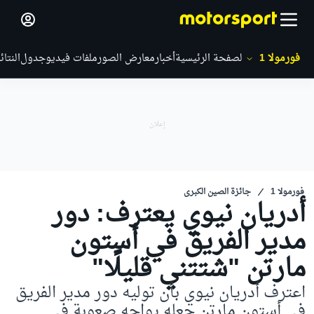
فورمولا 1
الصفحة الرئيسية
أخبار
معارض الصور
ملفات فيديو
جدول
النتائ
فورمولا 1
جائزة الصين الكبرى
أدريان نيوي يعترف: دور
مدير الفريق في أستون
مارتن "شتتني قليلًا"
اعترف أدريان نيوي بأن توليه دور مدير الفريق
في أستون مارتن جعله يواجه صعوبة في