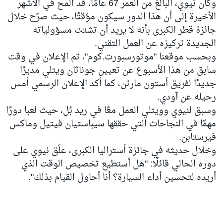
وكان نيوي، البالغ من العمر 67 عامًا، قد ألمح في الأشهر
الأخيرة إلى أن هذا الدور سيكون مؤقتًا، حيث صرّح خلال
جائزة قطر الكبرى بأنه لا يريد أن تشتت مسؤولياته
الجديدة تركيزه عن العمل التقني.
وبحسب موقعنا "موتورسبورت.كوم"، تم الإعلان في وقت
سابق من هذا الأسبوع عن تعيين جوناثان ويتلي مديرًا
جديدًا لفريق أستون مارتن، كما أكد الإعلان الرسمي أمس
رحيله عن آودي.
وسبق لنيوي وويتلي العمل معًا في ريد بُل، حيث لعبا دورًا
مهمًا في النجاحات التي حققها سيباستيان فيتيل وماكس
فيرستابن.
وخلال حديثه في جائزة أستراليا الكبرى، علّق نيوي على
دوره الحالي قائلًا: "هل أستطيع تخصيص الوقت الذي
أريده لتحسين أداء السيارة؟ أنا أحاول القيام بذلك".