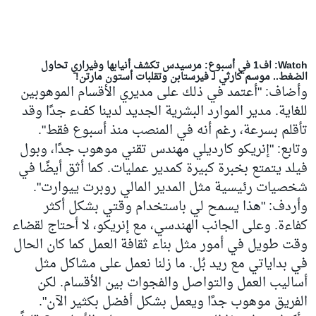
Watch: اف1 في أسبوع: مرسيدس تكشف أنيابها وفيراري تحاول
الضغط.. موسم كارثي لـ فيرستابن وتقلبات أستون مارتن!
وأضاف: "أعتمد في ذلك على مديري الأقسام الموهوبين
للغاية. مدير الموارد البشرية الجديد لدينا كفء جدًا وقد
تأقلم بسرعة، رغم أنه في المنصب منذ أسبوع فقط".
وتابع: "إنريكو كارديلي مهندس تقني موهوب جدًا، وبول
فيلد يتمتع بخبرة كبيرة كمدير عمليات. كما أثق أيضًا في
شخصيات رئيسية مثل المدير المالي روبرت ييوارت".
وأردف: "هذا يسمح لي باستخدام وقتي بشكل أكثر
كفاءة. وعلى الجانب الهندسي، مع إنريكو، لا أحتاج لقضاء
وقت طويل في أمور مثل بناء ثقافة العمل كما كان الحال
في بداياتي مع ريد بُل. ما زلنا نعمل على مشاكل مثل
أساليب العمل والتواصل والفجوات بين الأقسام. لكن
الفريق موهوب جدًا ويعمل بشكل أفضل بكثير الآن".