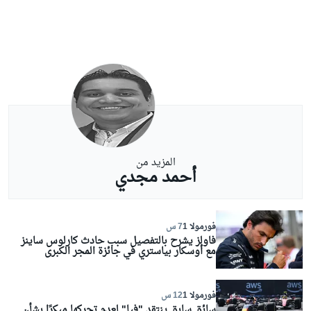
المزيد من
أحمد مجدي
فورمولا 1
7 س
فاولز يشرح بالتفصيل سبب حادث كارلوس ساينز
مع أوسكار بياستري في جائزة المجر الكبرى
فورمولا 1
12 س
سائق سابق ينتقد "فيا" لعدم تحركها مبكرًا بشأن