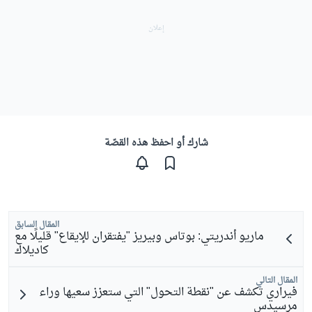
شارك أو احفظ هذه القصّة
المقال السابق
ماريو أندريتي: بوتاس وبيريز "يفتقران للإيقاع" قليلًا مع
كاديلاك
المقال التالي
فيراري تكشف عن "نقطة التحول" التي ستعزز سعيها وراء
مرسيدس