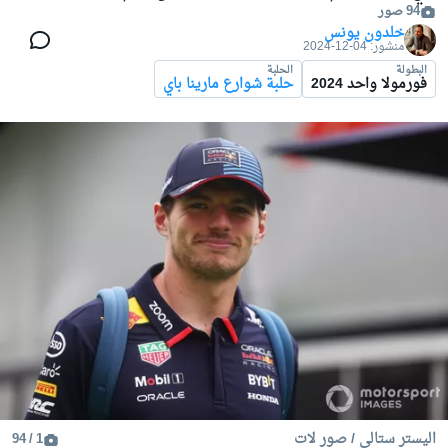
94 صور
خلدون يونس
منشور:
04-12-2024
البطولة
الحلبة
فورمولا واحد 2024
حلبة شوارع مارينا باي
اليستر ستالي / صور لات
1 / 94