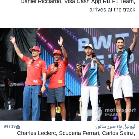
Daniel Ricciardo, Visa Cash App RB F1 Team,
arrives at the track
ليونيل نغ/ صور ساتون
19 / 94
Charles Leclerc, Scuderia Ferrari, Carlos Sainz,