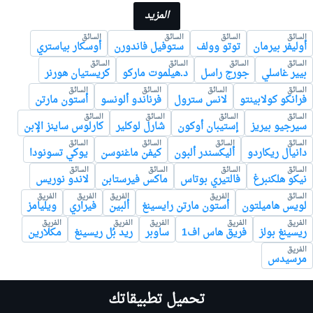
المزيد
السائق
السائق
السائق
السائق
أوليفر بيرمان
توتو وولف
ستوفيل فاندورن
أوسكار بياستري
السائق
السائق
السائق
السائق
بيير غاسلي
جورج راسل
د.هيلموت ماركو
كريستيان هورنر
السائق
السائق
السائق
السائق
فرانكو كولابينتو
لانس سترول
فرناندو ألونسو
أستون مارتن
السائق
السائق
السائق
السائق
سيرجيو بيريز
إستيبان أوكون
شارل لوكلير
كارلوس ساينز الإبن
السائق
السائق
السائق
السائق
دانيال ريكاردو
أليكسندر ألبون
كيفن ماغنوسن
يوكي تسونودا
السائق
السائق
السائق
السائق
نيكو هلكنبرغ
فالتيري بوتاس
ماكس فيرستابن
لاندو نوريس
السائق
الفريق
الفريق
الفريق
الفريق
لويس هاميلتون
أستون مارتن رايسينغ
ألبين
فيراري
ويليامز
الفريق
الفريق
الفريق
الفريق
الفريق
ريسينغ بولز
فريق هاس اف1
ساوبر
ريد بُل ريسينغ
مكلارين
الفريق
مرسيدس
تحميل تطبيقاتك