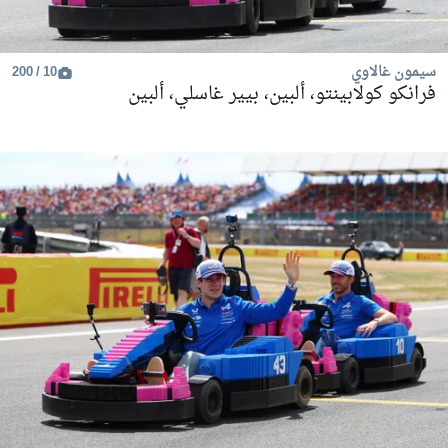
سيمون غالاوي
10 / 200
فرانكو كولابينتو، ألبين، بيير غاسلي، ألبين