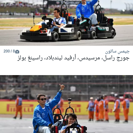
جيمس ساتون
8 / 200
جورج راسل، مرسيدس، أرفيد ليندبلاد، راسينغ بولز