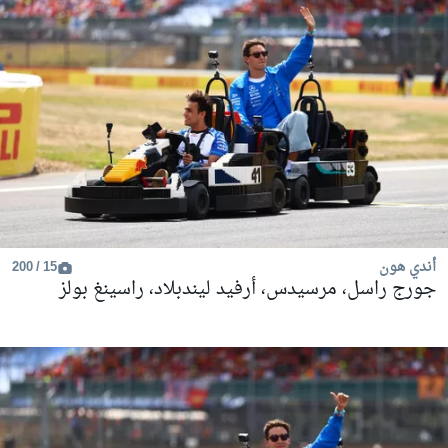
أندي هون
15 / 200
جورج راسل، مرسيدس، أرفيد ليندبلاد، راسينغ بولز