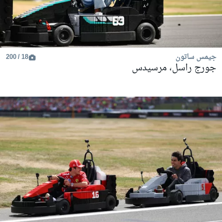
جيمس ساتون
18 / 200
جورج راسل، مرسيدس