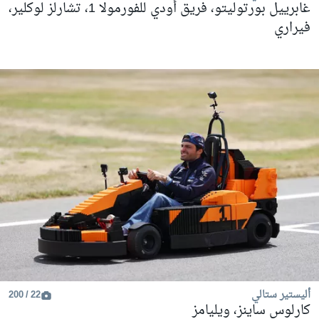
غابرييل بورتوليتو، فريق أودي للفورمولا 1، تشارلز لوكلير،
فيراري
أليستير ستالي
22 / 200
كارلوس ساينز، ويليامز