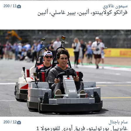
سيمون غالاوي
11 / 200
فرانكو كولابينتو، ألبين، بيير غاسلي، ألبين
سام باجنال
12 / 200
غابرييل بورتوليتو، فريق أودي للفورمولا 1