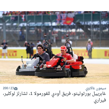
سيمون غالاوي
23 / 200
غابرييل بورتوليتو، فريق أودي للفورمولا 1، تشارلز لوكلير،
فيراري