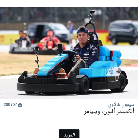
سيمون غالاوي
24 / 200
ألكسندر ألبون، ويليامز
المزيد