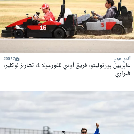
أندي هون
7 / 200
غابرييل بورتوليتو، فريق أودي للفورمولا 1، تشارلز لوكلير،
فيراري