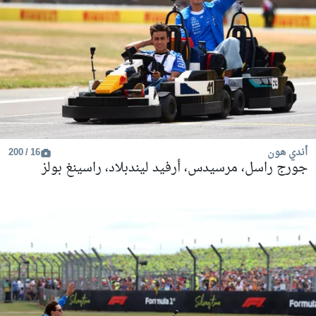
أندي هون
16 / 200
جورج راسل، مرسيدس، أرفيد ليندبلاد، راسينغ بولز