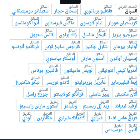
الحدث الفرعي
السائق
السائق
السائق
السباق
فلافيو برياتوري
إسحاق حجار
ستيفانو دومينيكالي
السائق
السائق
السائق
السائق
كريستيان هورنر
ليام لاوسون
ماكس فيرستابن
أيوا كوماتسو
السائق
السائق
السائق
السائق
سيرجيو بيريز
نايجل مانسل
زاك براون
لانس سترول
السائق
السائق
السائق
السائق
أوليفر بيرمان
شارل لوكلير
كارلوس ساينز الإبن
فرناندو ألونسو
السائق
السائق
السائق
إستيبان أوكون
أستون مارتن
أوسكار بياستري
السائق
السائق
السائق
أندريا كيمي أنتونيللي
لويس هاميلتون
فالتيري بوتاس
السائق
السائق
السائق
السائق
إيما فيلبيرماير
غابريل بورتوليتو
لاندو نوريس
نيكو هلكنبرغ
السائق
السائق
السائق
السائق
ألان مكنيش
بيير غاسلي
فرانكو كولابينتو
جورج راسل
السائق
الفريق
الفريق
الفريق
آرفيد لينبلاد
ريد بُل ريسينغ
ويليامز
أستون مارتن رايسينغ
الفريق
الفريق
الفريق
الفريق
الفريق
فريق هاس اف1
فيراري
كاديلاك-فيراري
مكلارين
آودي
الفريق
الفريق
ألبين
مرسيدس