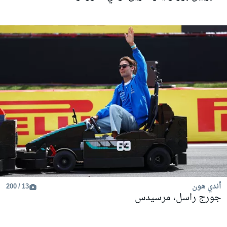
أندي هون
13 / 200
جورج راسل، مرسيدس