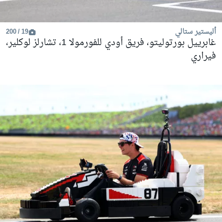
أليستير ستالي
19 / 200
غابرييل بورتوليتو، فريق أودي للفورمولا 1، تشارلز لوكلير،
فيراري