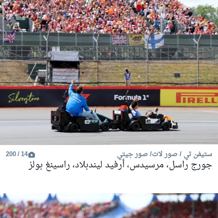
ستيفن تي / صور لات/ صور جيتي
14 / 200
جورج راسل، مرسيدس، أرفيد ليندبلاد، راسينغ بولز