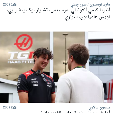
مارك تومسون / صور جيتي
1 / 200
أندريا كيمي أنتونيلي، مرسيدس، تشارلز لوكلير، فيراري،
لويس هاميلتون، فيراري
سيمون غالاوي
2 / 200