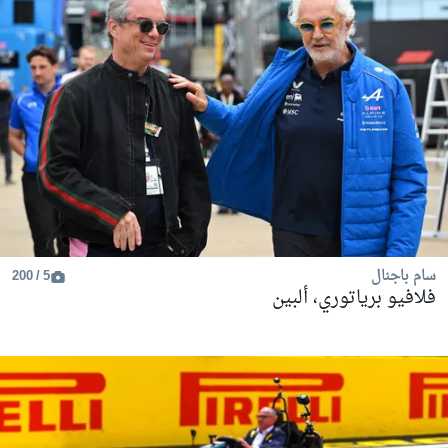
سام باجنال
5 / 200
فلافيو برياتوري، ألبين