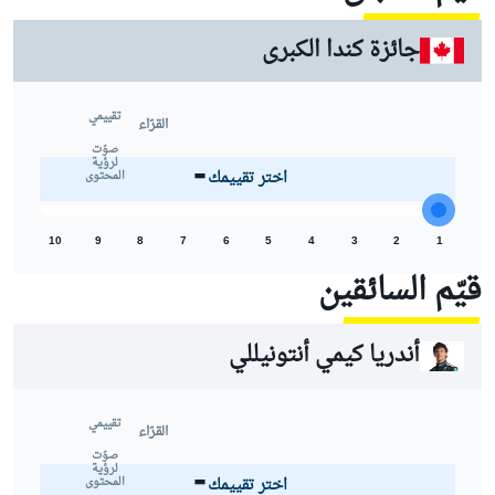
جائزة كندا الكبرى
تقييمي
القرّاء
-
صوّت
لرؤية
اختر تقييمك
المحتوى
10
9
8
7
6
5
4
3
2
1
قيّم السائقين
أندريا كيمي أنتونيللي
تقييمي
القرّاء
-
صوّت
لرؤية
اختر تقييمك
المحتوى