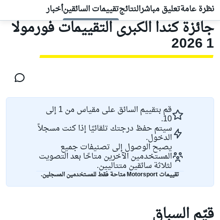
نظرة عامة
تعليق مباشر
النتائج
تقييمات السائقين
أخبار
جائزة كندا الكبرى التقييمات فورمولا
1 2026
قم بتقييم السائق على مقياس من 1 إلى
10.
سيتم حفظ درجتك تلقائيًا إذا كنت مسجلاً
الدخول.
يصبح الوصول إلى تصنيفات جميع
المستخدمين الآخرين متاحًا بعد التصويت
لثلاثة سائقين متتاليين.
تقييمات Motorsport متاحة فقط للمستخدمين المسجلين.
قيّم السباق