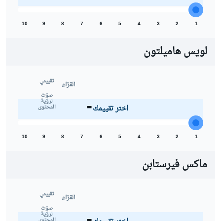
10
9
8
7
6
5
4
3
2
1
لويس هاميلتون
تقييمي
القرّاء
-
صوّت
لرؤية
اختر تقييمك
المحتوى
10
9
8
7
6
5
4
3
2
1
ماكس فيرستابن
تقييمي
القرّاء
-
صوّت
لرؤية
المحتوى