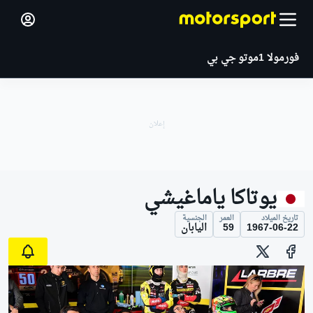
فورمولا 1
موتو جي بي
يوتاكا ياماغيشي
تاريخ الميلاد
العمر
الجنسية
1967-06-22
59
اليابان