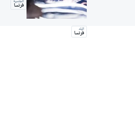
الجنسية
موتو جي بي
فرنسا
البلد
فرنسا
فورمولا إي