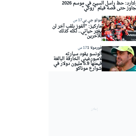
كولتارد: حظ راسل السيئ في موسم 2026
جاوز حتى قصة فيلم "روكي"
موتو جي بي
17 س
ماركيز: "الفوز بلقب آخر لن
يغيّر حياتي.. لكنّه كذلك
للآخرين"
فورمولا 1
17 س
ألونسو يقود سيارته
لامبورغيني الخارقة البالغة
قيمتها 5.9 مليون دولار في
شوارع موناكو