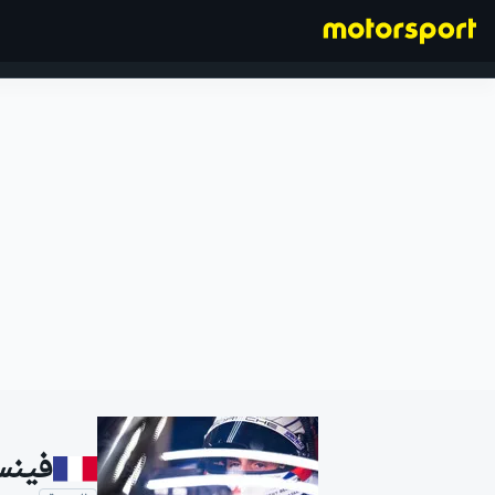
فورمولا 1
فينس