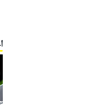
أ
فور