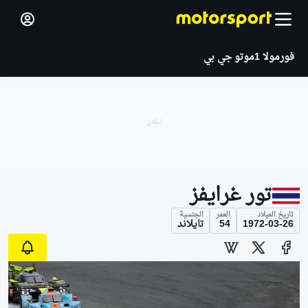
فورمولا 1
موتو جي بي
تور غرايفز
تاريخ الميلاد
العمر
الجنسية
1972-03-26
54
تايلاند