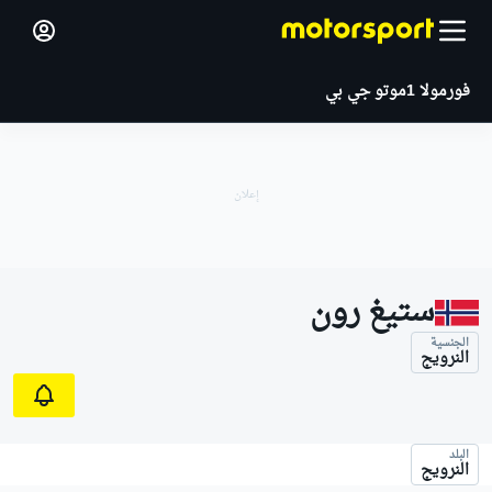
فورمولا 1
موتو جي بي
ستيغ رون
الجنسية
النرويج
البلد
النرويج