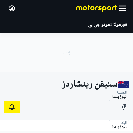
فورمولا 1
موتو جي بي
ستيفن ريتشاردز
الجنسية
نيوزيلندا
البلد
نيوزيلندا