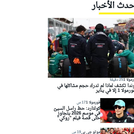
حدث الأخبار
مولا 1
25 دقيقة
ندا تكشف لماذا لم تدرك حجم مشاكلها في
مولا 1 إلا في يناير
فورمولا 1
17 س
كولتارد: حظ راسل السيئ
في موسم 2026 يتجاوز
حتى قصة فيلم "روكي"
موتو جي بي
19 س