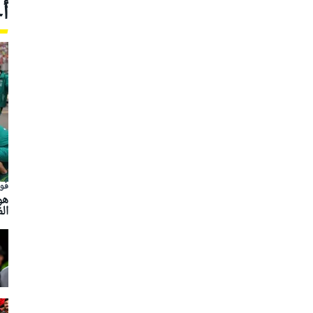
أ
فور
هو
الفور