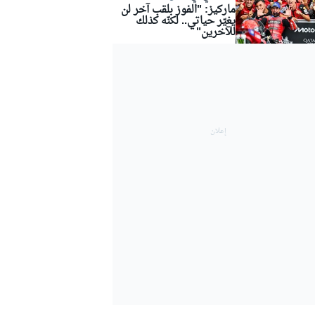
ماركيز: "الفوز بلقب آخر لن
يغيّر حياتي.. لكنّه كذلك
للآخرين"