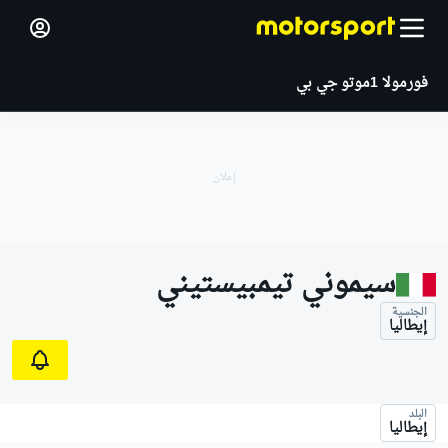
فورمولا 1
موتو جي بي
سيموني تيمبيستيني
الجنسية
إيطاليا
البلد
إيطاليا