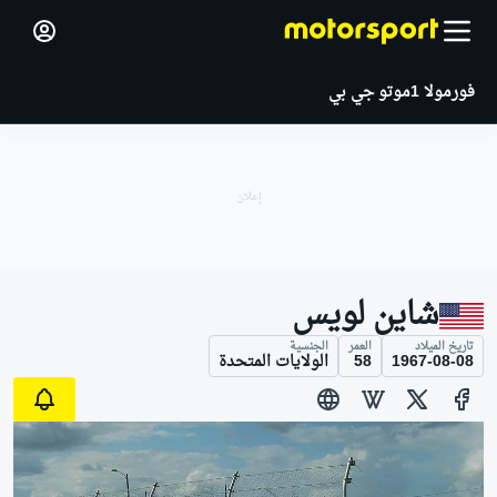
فورمولا 1
موتو جي بي
شاين لويس
تاريخ الميلاد
العمر
الجنسية
1967-08-08
58
الولايات المتحدة