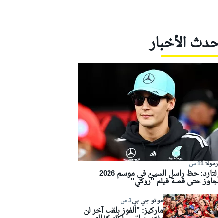
حدث الأخبار
مولا 1
1 س
كولتارد: حظ راسل السيئ في موسم 2026
جاوز حتى قصة فيلم "روكي"
موتو جي بي
3 س
ماركيز: "الفوز بلقب آخر لن