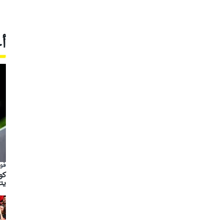
أ
فور
يت