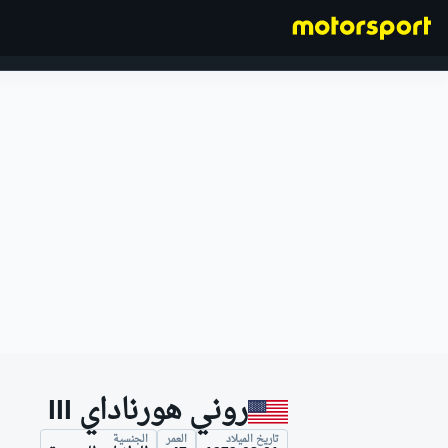
فورمولا 1
روني هورناداي III
تاريخ الميلاد
العمر
الجنسية