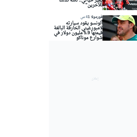
يغيّر حياتي.. لكنّه كذلك
للآخرين"
فورمولا 1
4 س
ألونسو يقود سيارته
لامبورغيني الخارقة البالغة
قيمتها 5.9 مليون دولار في
شوارع موناكو