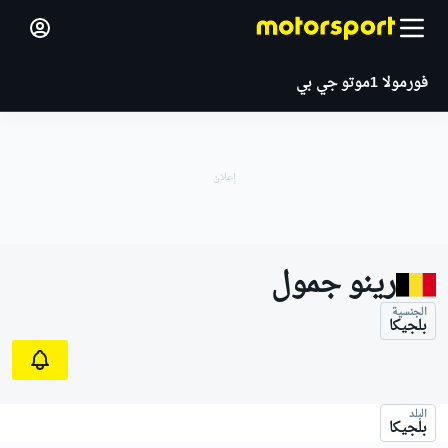
فورمولا 1
موتو جي بي
رينو جمول
الجنسية
بلجيكا
البلد
بلجيكا