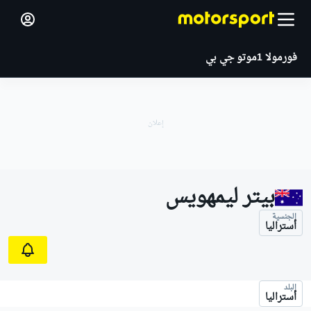
فورمولا 1
موتو جي بي
بيتر ليمهويس
الجنسية
أستراليا
البلد
أستراليا