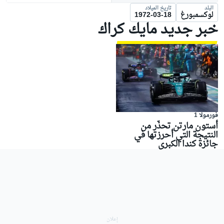
البلد
تاريخ الميلاد
لوكسمبورغ
1972-03-18
خبر جديد مايك كراك
فورمولا 1
أستون مارتن تحذّر من
النتيجة التي أحرزتها في
جائزة كندا الكبرى