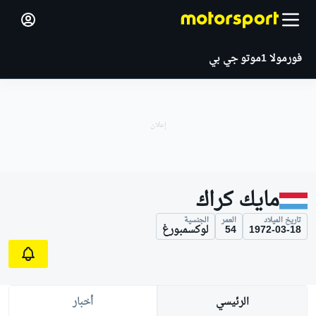
فورمولا 1
موتو جي بي
مايك كراك
تاريخ الميلاد
العمر
الجنسية
1972-03-18
54
لوكسمبورغ
الرئيسي
أخبار