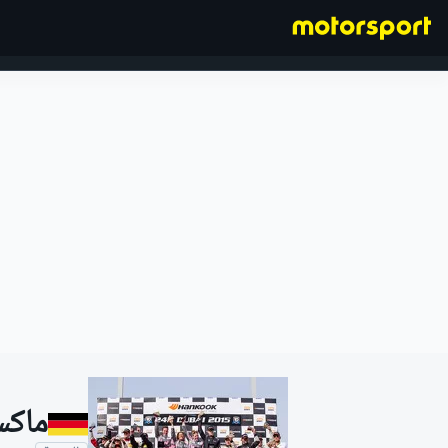
فورمولا 1
ماكس