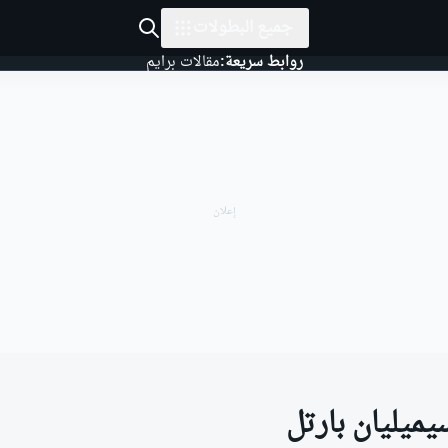
جميع البطولات
روابط سريعة:
مقالات برايم
يميليان بارتل