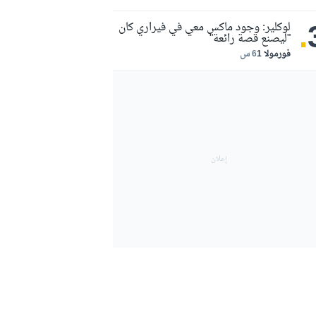
.
لوكلير: وجود ماكس معي في فيراري كان
"ليصنع قصة رائعة"
فورمولا 1
6 س