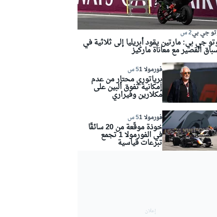
تو جي بي
2 س
تو جي بي: مارتين يقود أبريليا إلى ثلاثية في
سباق القصير مع معاناة ماركيز
فورمولا 1
5 س
برياتوري محتار من عدم
إمكانية تفوق ألبين على
مكلارين وفيراري
فورمولا 1
5 س
خوذة موقّعة من 20 سائقًا
في الفورمولا 1 تجمع
تبرعات قياسية