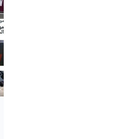
مو
مو
ال