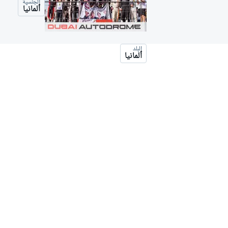
الجنسية
موتو جي بي
ألمانيا
البلد
ألمانيا
فورمولا إي