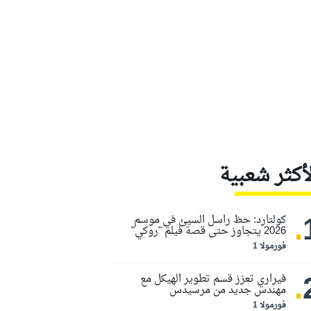
لأكثر شعبية
.
كولتارد: حظ راسل السيئ في موسم
2026 يتجاوز حتى قصة فيلم "روكي"
فورمولا 1
.
فيراري تعزز قسم تطوير الهيكل مع
مهندس جديد من مرسيدس
فورمولا 1