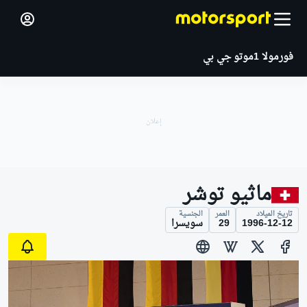
فورمولا 1
موتو جي بي
ماثيو توشر
تاريخ الميلاد
العمر
الجنسية
1996-12-12
29
سويسرا