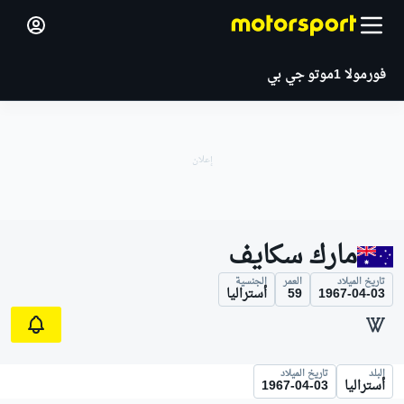
فورمولا 1
موتو جي بي
مارك سكايف
تاريخ الميلاد
العمر
الجنسية
1967-04-03
59
أستراليا
البلد
تاريخ الميلاد
أستراليا
1967-04-03