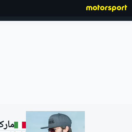
فورمولا 1
مارك