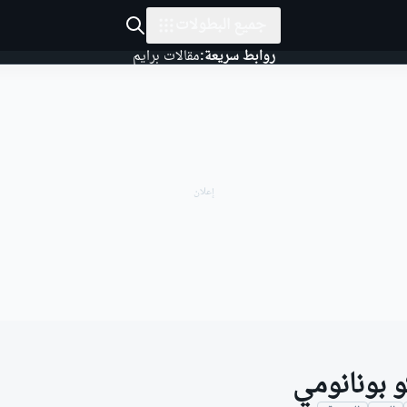
جميع البطولات
روابط سريعة:
مقالات برايم
و بونانومي