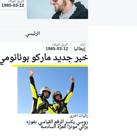
تاريخ الميلاد
موتو جي بي
1985-03-12
الرئيسي
البلد
تاريخ الميلاد
إيطاليا
1985-03-12
خبر جديد ماركو بونانومي
فورمولا إي
راليات أخرى
روسي يكسر الرقم القياسي بفوزه
برالي مونزا للمرّة السادسة