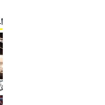
أ
فور
را
قي