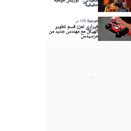
سميدلي: "نوريس موهبة
حقيقية"
فورمولا 1
14 س
فيراري تعزز قسم تطوير
الهيكل مع مهندس جديد من
مرسيدس