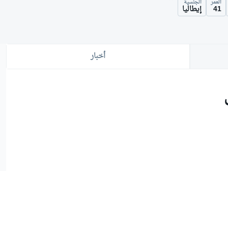
العمر
الجنسية
41
إيطاليا
أخبار