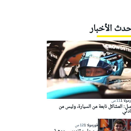
حدث الأخبار
مولا 1
11 س
سل: المشاكل نابعة من السيارة، وليس من
ادتي
فورمولا 1
12 س