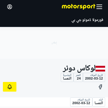
فورمولا 1
موتو جي بي
لوكاس دونر
تاريخ الميلاد
العمر
الجنسية
2002-03-12
24
النمسا
البلد
تاريخ الميلاد
النمسا
2002-03-12