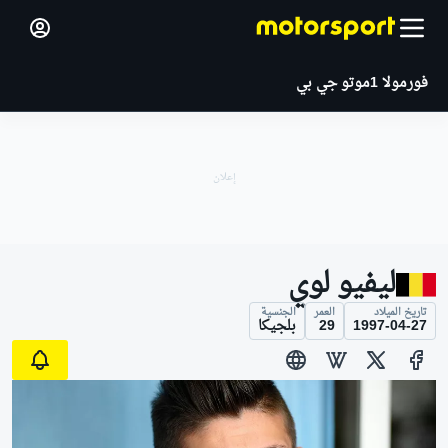
فورمولا 1
موتو جي بي
ليفيو لوي
تاريخ الميلاد
العمر
الجنسية
1997-04-27
29
بلجيكا