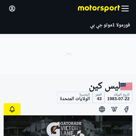
فورمولا 1
موتو جي بي
ليس كين
تاريخ الميلاد
العمر
الجنسية
1983-07-22
43
الولايات المتحدة