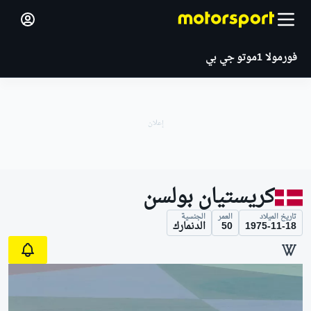
فورمولا 1
موتو جي بي
كريستيان بولسن
تاريخ الميلاد
العمر
الجنسية
1975-11-18
50
الدنمارك