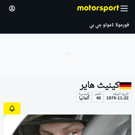
فورمولا 1
موتو جي بي
كينيث هاير
تاريخ الميلاد
العمر
الجنسية
1979-11-22
46
ألمانيا