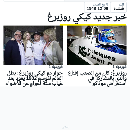
البلد
تاريخ الميلاد
فنلندة
1948-12-06
خبر جديد كيكي روزبرغ
فورمولا 1
فورمولا 1
حوار مع كيكي روزبرغ: بطل
روزبرغ: كان من الصعب إقناع
العالم لموسم 1982 يعود بعد
والدي بالمشاركة في
غياب ستّة أعوامٍ عن الأضواء
استعراض موناكو