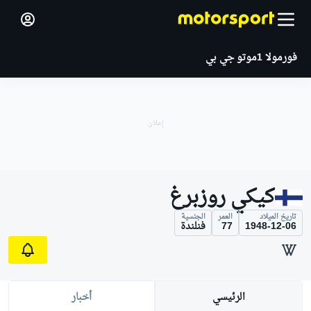
فورمولا 1
موتو جي بي
كيكي روزبرغ
تاريخ الميلاد
العمر
الجنسية
1948-12-06
77
فنلندة
الرئيسي
أخبار