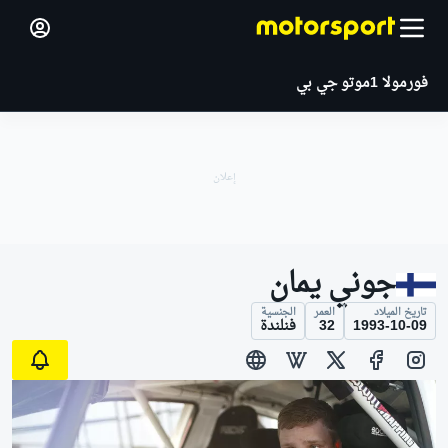
فورمولا 1
موتو جي بي
جوني يمان
تاريخ الميلاد
العمر
الجنسية
1993-10-09
32
فنلندة