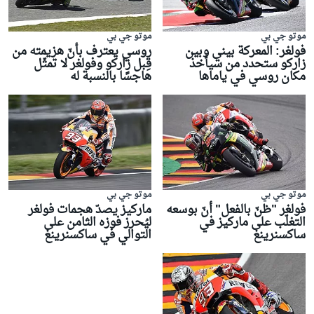
موتو جي بي
موتو جي بي
فولغر: المعركة بيني وبين
روسي يعترف بأنّ هزيمته من
زاركو ستحدد من سيأخذ
قِبل زاركو وفولغر لا تمثّل
مكان روسي في ياماها
هاجسًا بالنسبة له
موتو جي بي
موتو جي بي
فولغر "ظنّ بالفعل" أنّ بوسعه
ماركيز يصدّ هجمات فولغر
التغلّب على ماركيز في
ليُحرز فوزه الثامن على
ساكسنرينغ
التوالي في ساكسنرينغ