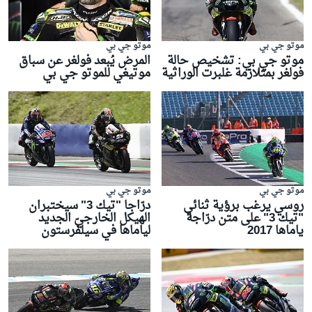
موتو جي بي
موتو جي بي
موتو جي بي: تشخيص حالة
المرض يُبعد فولغر عن سباق
فولغر بمتلازمة غلبرت الوراثية
موتيغي للموتو جي بي
موتو جي بي
موتو جي بي
روسي يرغب برؤية ثنائي
درّاجا "تيك 3" سيختبران
"تيك 3" على متن درّاجة
الهيكل الخارجيّ الجديد
ياماها 2017
لياماها في سيلفرستون