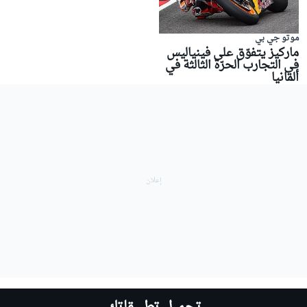
موتو جي بي
ماركيز يتفوّق على فينياليس
في التجارب الحرّة الثالثة في
ألمانيا