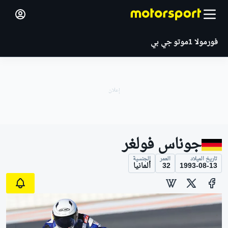
فورمولا 1
موتو جي بي
جوناس فولغر
تاريخ الميلاد
العمر
الجنسية
1993-08-13
32
ألمانيا