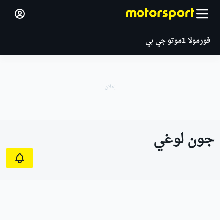
فورمولا 1
موتو جي بي
جون لوغي