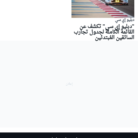
دبليو إي سي
"دبليو إي سي" تكشف عن
القائمة الكاملة لجدول تجارب
السائقين المُبتدئين