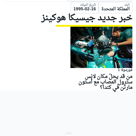
البلد
تاريخ الميلاد
المملكة المتحدة
1995-02-16
خبر جديد جيسيكا هوكينز
فورمولا 1
من قد يحلّ مكان لانس
سترول المصاب مع أستون
مارتن في كندا؟