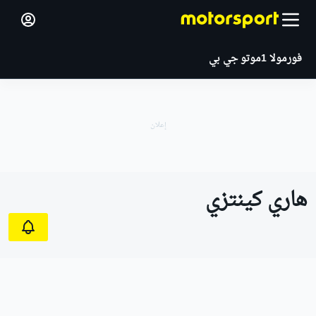
فورمولا 1
موتو جي بي
هاري كينتزي