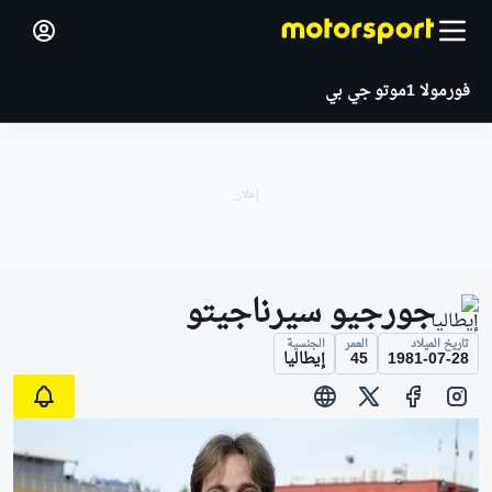
فورمولا 1
موتو جي بي
جورجيو سيرناجيتو
تاريخ الميلاد
العمر
الجنسية
1981-07-28
45
إيطاليا