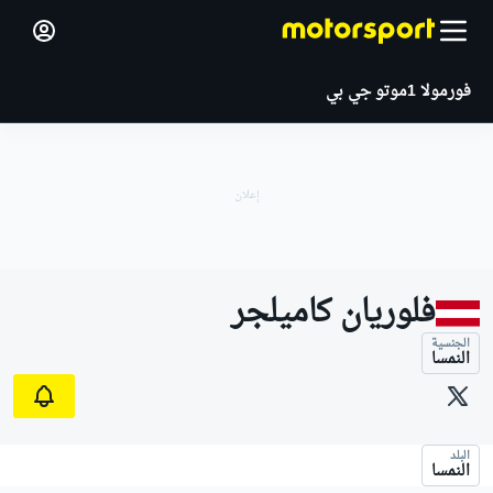
فورمولا 1
موتو جي بي
فلوريان كاميلجر
الجنسية
النمسا
البلد
النمسا