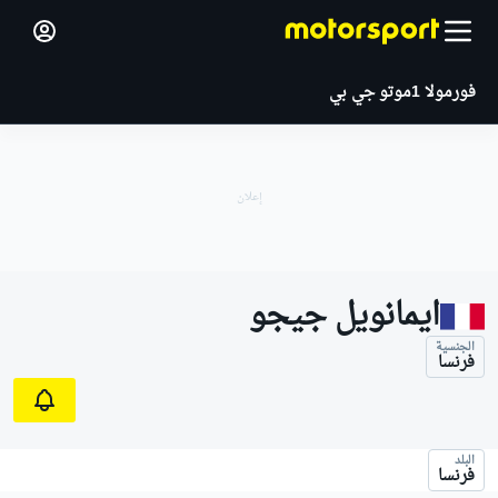
فورمولا 1
موتو جي بي
ايمانويل جيجو
الجنسية
فرنسا
البلد
فرنسا