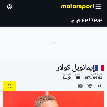
فورمولا 1
موتو جي بي
إيمانويل كولار
تاريخ الميلاد
العمر
الجنسية
1971-04-03
55
فرنسا