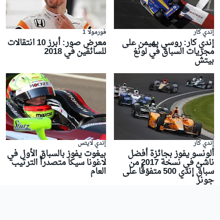
إندي كار
فورمولا 1
إندي كار: روسي يهيمن على
معرض صور: أبرز 10 انتقالات
مجريات السباق في لونغ
للسائقين في 2018
بيتش
إندي لايتس
إندي كار
بيغوت يفوز بالسباق الأول في
ألونسو يفوز بجائزة أفضل
لاغونا سيكا متصدراً الترتيب
ناشئ في نسخة 2017 من
العام
سباق إندي 500 متفوّقًا على
جونز