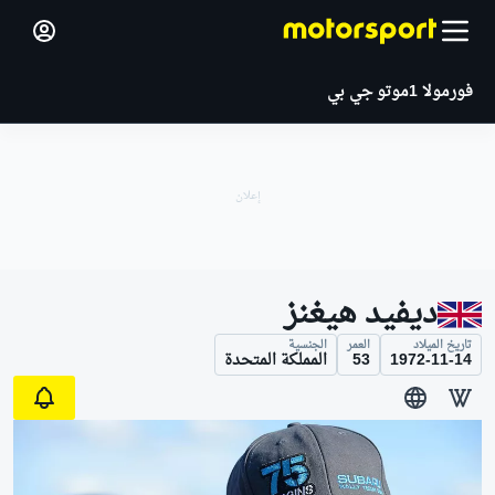
فورمولا 1
موتو جي بي
ديفيد هيغنز
تاريخ الميلاد
العمر
الجنسية
1972-11-14
53
المملكة المتحدة