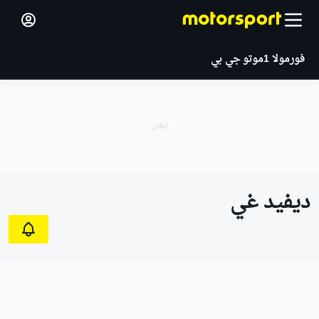
فورمولا 1
موتو جي بي
ديفيد غي