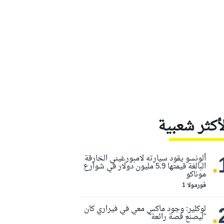
لأكثر شعبية
.
ألونسو يقود سيارته لامبورغيني الخارقة
البالغة قيمتها 5.9 مليون دولار في شوارع
موناكو
فورمولا 1
.
لوكلير: وجود ماكس معي في فيراري كان
"ليصنع قصة رائعة"