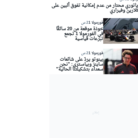
ياتوري محتار من عدم إمكانية تفوق ألبين على
لارين وفيراري
فورمولا 1
2 س
خوذة موقعة من 20 سائقًا
في الفورمولا 1 تجمع
تبرعات قياسية
فورمولا 1
2 س
بينوتو يردّ على شائعات
ساينز وبياسـتري: "نحن
سعداء بتشكيلتنا الحالية"