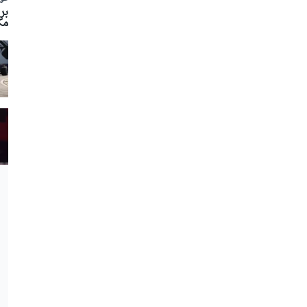
بر
مك