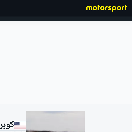
فورمولا 1
كوبر