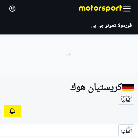
فورمولا 1
موتو جي بي
كريستيان هوك
الجنسية
ألمانيا
البلد
ألمانيا