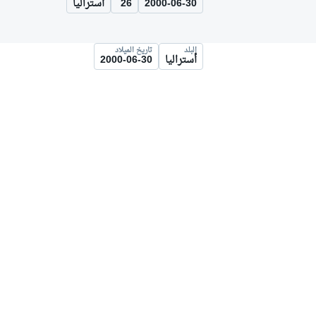
2000-06-30
26
أستراليا
موتو جي بي
البلد
تاريخ الميلاد
أستراليا
2000-06-30
فورمولا إي