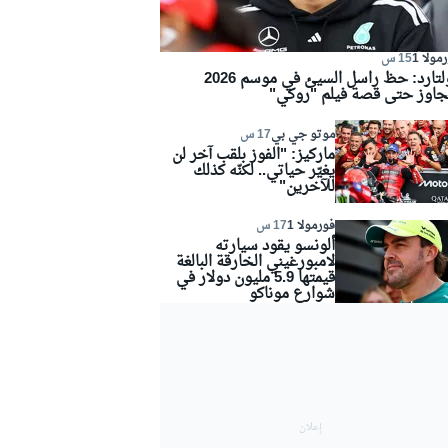
مولا 1
15 س
كولتارد: حظ راسل السيئ في موسم 2026
جاوز حتى قصة فيلم "روكي"
موتو جي بي
17 س
ماركيز: "الفوز بلقب آخر لن
يغيّر حياتي.. لكنّه كذلك
للآخرين"
فورمولا 1
17 س
ألونسو يقود سيارته
لامبورغيني الخارقة البالغة
قيمتها 5.9 مليون دولار في
شوارع موناكو