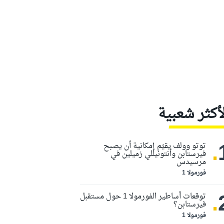
لأكثر شعبية
.
توتو وولف يقيّم إمكانية أن يصبح
فيرستابن وأنتونيللي زميلين في
مرسيدس
فورمولا 1
.
توقعات أساطير الفورمولا 1 حول مستقبل
فيرستابن؟
فورمولا 1