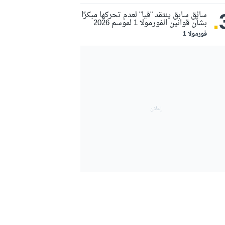
.
سائق سابق ينتقد "فيا" لعدم تحركها مبكرًا
بشأن قوانين الفورمولا 1 لموسم 2026
فورمولا 1