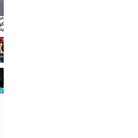
فور
يت