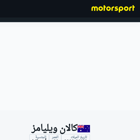
فورمولا 1
كالان ويليامز
تاريخ الميلاد
العمر
الجنسية