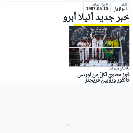
البلد
تاريخ الميلاد
البرازيل
1987-05-10
خبر جديد أتيلا أبرو
بلانبان سبرنت
فوز معنويّ لكلّ من لورنس
فانثور وروبين فريجنز