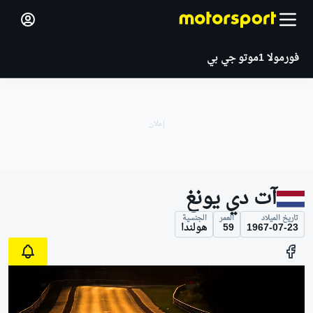
فورمولا 1
موتو جي بي
آت دي يونغ
تاريخ الميلاد
العمر
الجنسية
1967-07-23
59
هولندا