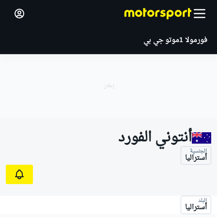
فورمولا 1
موتو جي بي
أنتوني الفورد
الجنسية
أستراليا
البلد
أستراليا